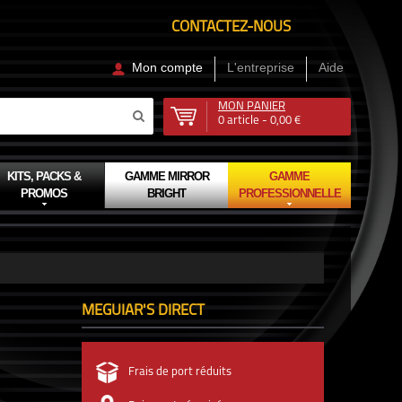
CONTACTEZ-NOUS
Mon compte
L'entreprise
Aide
MON PANIER
0
article -
0,00 €
KITS, PACKS &
GAMME MIRROR
GAMME
PROMOS
BRIGHT
PROFESSIONNELLE
MEGUIAR'S DIRECT
Frais de port réduits