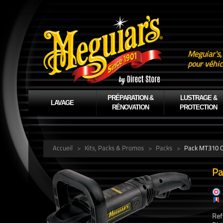
Meguiar's,
pour véhic
PRÉPARATION &
LUSTRAGE &
LAVAGE
RÉNOVATION
PROTECTION
Accueil
>
Kits, Packs & Promos
>
Packs
>
Pack MT310 C
Pa
Ref