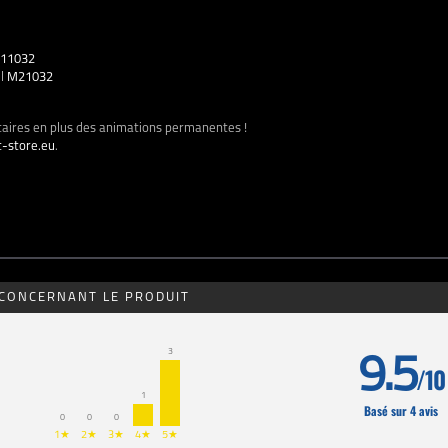
11032
el
M21032
taires en plus des animations permanentes !
-store.eu
.
 CONCERNANT LE PRODUIT
3
9.5
/10
1
Basé sur 4 avis
0
0
0
1★
2★
3★
4★
5★