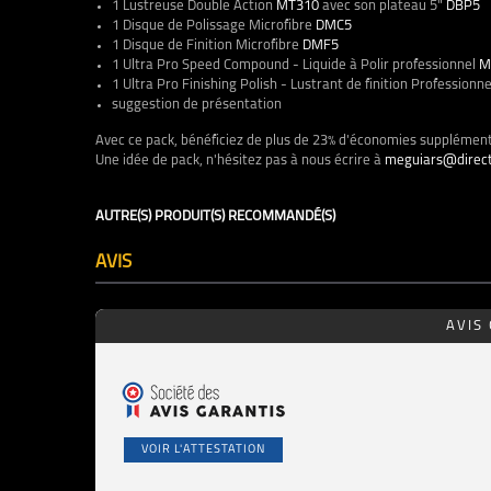
1 Lustreuse Double Action
MT310
avec son plateau 5"
DBP5
1 Disque de Polissage Microfibre
DMC5
1 Disque de Finition Microfibre
DMF5
1 Ultra Pro Speed Compound - Liquide à Polir professionnel
M
1 Ultra Pro Finishing Polish - Lustrant de finition Professionn
suggestion de présentation
Avec ce pack, bénéficiez de plus de 23% d'économies supplémen
Une idée de pack, n'hésitez pas à nous écrire à
meguiars@direct
AUTRE(S) PRODUIT(S) RECOMMANDÉ(S)
AVIS
AVIS
VOIR L'ATTESTATION