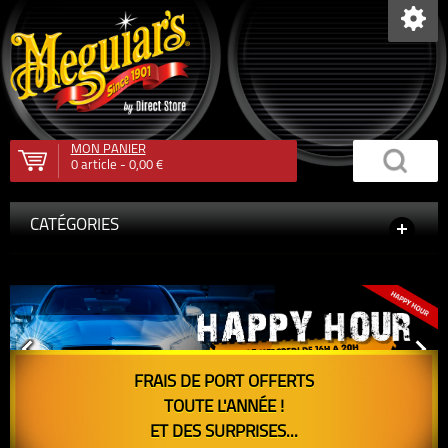
MON PANIER
0
article -
0,00 €
CATÉGORIES
FRAIS DE PORT OFFERTS
TOUTE L'ANNÉE !
ET DES SURPRISES...