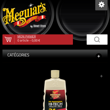
MON PANIER
0
article -
0,00 €
CATÉGORIES