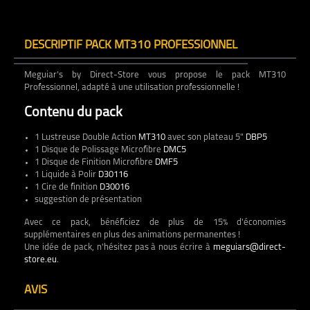
DESCRIPTIF PACK MT310 PROFESSIONNEL
Meguiar’s by Direct-Store vous propose le pack MT310
Professionnel, adapté à une utilisation professionnelle !
Contenu du pack
1 Lustreuse Double Action
MT310
avec son plateau 5"
DBP5
1 Disque de Polissage Microfibre
DMC5
1 Disque de Finition Microfibre
DMF5
1 Liquide à Polir
D30116
1 Cire de finition
D30016
suggestion de présentation
Avec ce pack, bénéficiez de plus de 15% d'économies
supplémentaires en plus des animations permanentes !
Une idée de pack, n'hésitez pas à nous écrire à
meguiars@direct-
store.eu
.
AVIS