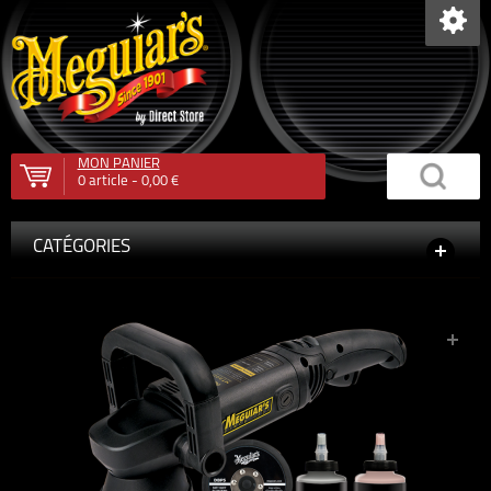
MON PANIER
0
article -
0,00 €
CATÉGORIES