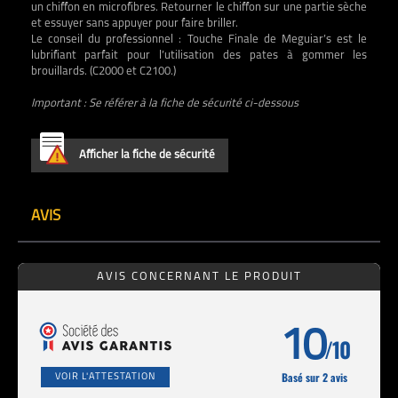
un chiffon en microfibres. Retourner le chiffon sur une partie sèche
et essuyer sans appuyer pour faire briller.
Le conseil du professionnel : Touche Finale de Meguiar’s est le
lubrifiant parfait pour l’utilisation des pates à gommer les
brouillards. (C2000 et C2100.)
Important : Se référer à la fiche de sécurité ci-dessous
Afficher la fiche de sécurité
AVIS
AVIS CONCERNANT LE PRODUIT
10
/10
Basé sur 2 avis
VOIR L'ATTESTATION