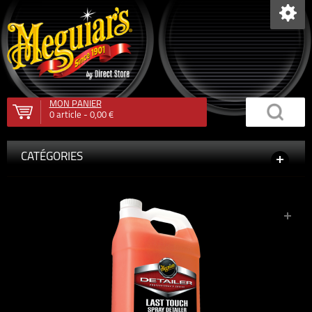
MON PANIER
0
article -
0,00 €
CATÉGORIES