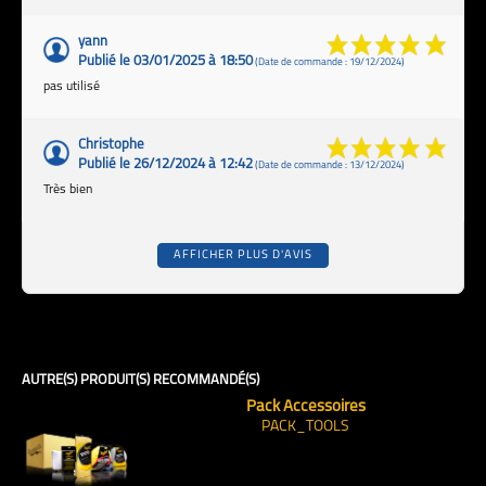
yann
Publié le 03/01/2025 à 18:50
(Date de commande : 19/12/2024)
pas utilisé
Christophe
Publié le 26/12/2024 à 12:42
(Date de commande : 13/12/2024)
Très bien
AFFICHER PLUS D'AVIS
AUTRE(S) PRODUIT(S) RECOMMANDÉ(S)
Pack Accessoires
PACK_TOOLS