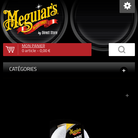
MON PANIER
0
article -
0,00 €
CATÉGORIES