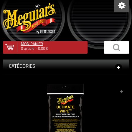
MON PANIER
0
article -
0,00 €
CATÉGORIES