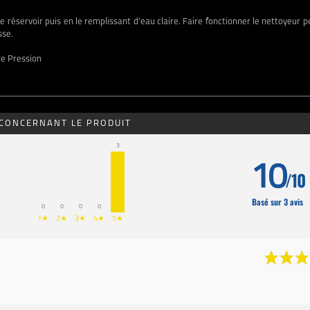
e réservoir puis en le remplissant d'eau claire. Faire fonctionner
le nettoyeur p
sse.
te Pression
 CONCERNANT LE PRODUIT
3
10
/10
Basé sur 3 avis
0
0
0
0
1★
2★
3★
4★
5★