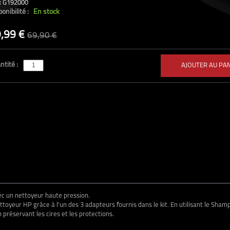
:
G192000
(3 avis)
onibilité :
En stock
,99 €
69,90 €
ntité :
AJOUTER AU PA
vec un nettoyeur haute pression.
ttoyeur HP grâce à l'un des 3 adapteurs fournis dans le kit. En utilisant le Sha
n préservant les cires et les protections.