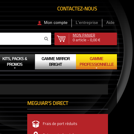
CONTACTEZ-NOUS
Mon compte
L'entreprise
Aide
MON PANIER
0
article -
0,00 €
KITS, PACKS &
GAMME MIRROR
GAMME
PROMOS
BRIGHT
PROFESSIONNELLE
MEGUIAR'S DIRECT
Frais de port réduits