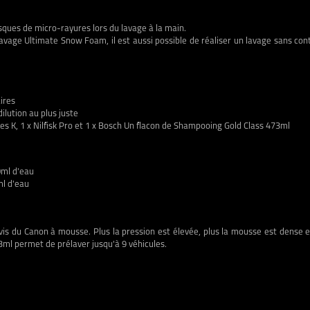
isques de micro-rayures lors du lavage à la main.
avage Ultimate Snow Foam, il est aussi possible de réaliser un lavage sans cont
ires
ilution au plus juste
es K, 1 x Nilfisk Pro et 1 x Bosch Un flacon de Shampooing Gold Class 473ml
0ml d'eau
ml d'eau
de vis du Canon à mousse. Plus la pression est élevée, plus la mousse est dense
l permet de prélaver jusqu'à 9 véhicules.