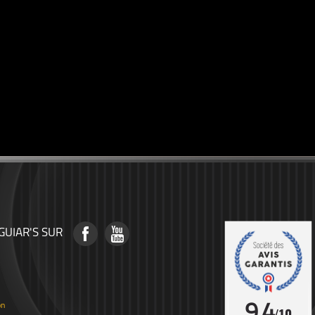
GUIAR'S SUR
on
9.4
/10