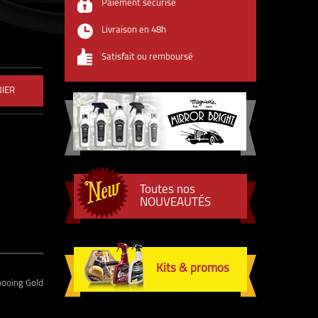
Paiement sécurisé
Livraison en 48h
Satisfait ou remboursé
NIER
Toutes nos
NOUVEAUTÉS
Kits & promos
mpooing Gold