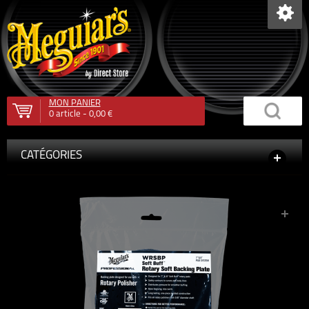
MON PANIER
0
article -
0,00 €
CATÉGORIES