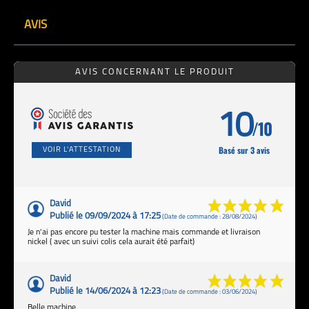
AVIS
AVIS CONCERNANT LE PRODUIT
10
/10
Basé sur 3 avis
VOIR L'ATTESTATION
David
Publié le 09/09/2024 à 17:25
(Date de commande : 28/08/2024)
Je n'ai pas encore pu tester la machine mais commande et livraison
nickel ( avec un suivi colis cela aurait été parfait)
David
Publié le 14/06/2024 à 12:23
(Date de commande : 03/06/2024)
Belle machine