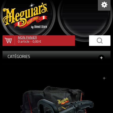
MON PANIER
0
article -
0,00 €
CATÉGORIES