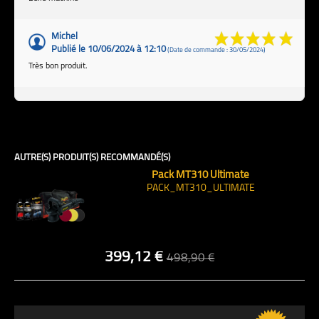
Michel
Publié le 10/06/2024 à 12:10
(Date de commande : 30/05/2024)
Très bon produit.
AUTRE(S) PRODUIT(S) RECOMMANDÉ(S)
Pack MT310 Ultimate
PACK_MT310_ULTIMATE
399,12 €
498,90 €