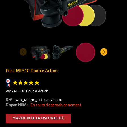
Pack MT310 Double Action
Pack MT310 Double Action
Ref:
PACK_MT310_DOUBLEACTION
Disponibilité :
En cours d'approvisionnement
M'AVERTIR DE LA DISPONIBILITÉ
(3 avis)