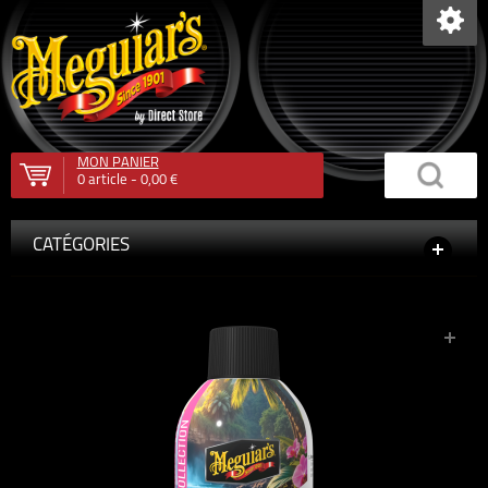
MON PANIER
0
article -
0,00 €
CATÉGORIES