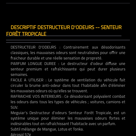
DESCRIPTIF DESTRUCTEUR D'ODEURS -- SENTEUR
FORÊT TROPICALE
DESTRUCTEUR D’ODEURS : Contrairement aux désodorisants
classiques, les mauvaises odeurs sont neutralisées pour offrir une
fraicheur durable et une réelle sensation de propreté.
PARFUM LONGUE DUREE : Le destructeur d’odeur diffuse une
senteur premium et rafraîchissante qui peut durer plusieurs
semaines.
FACILE A UTILISER : Le système de ventilation du véhicule fait
circuler la brume anti-odeur dans tout l’habitable afin d’éliminer
les mauvaises odeurs où qu’elles se trouvent.
RAFRAICHIE VOS INTERIEURS : Ce désodorisant polyvalent combat
les odeurs dans tous les types de véhicules ; voitures, camions et
SUV.
Meguiar’s Destructeur d’odeurs Senteur Forêt Tropicale, est un
système unique pour éliminer les mauvaises odeurs fortes et
indésirables tout en rafraîchissant l’habitacle avec un parfum.
Subtil mélange de Mangue, Lotus et Tonka.
Aérosol 57g