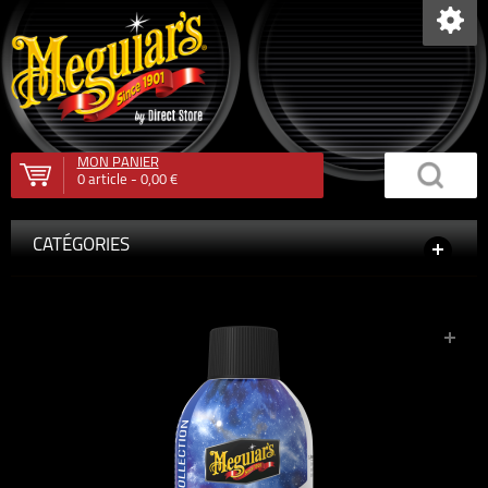
MON PANIER
0
article -
0,00 €
CATÉGORIES