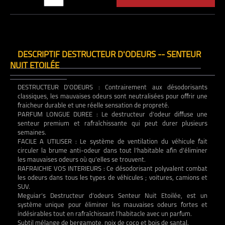
DESCRIPTIF DESTRUCTEUR D'ODEURS -- SENTEUR
NUIT ETOILÉE
DESTRUCTEUR D’ODEURS : Contrairement aux désodorisants
classiques, les mauvaises odeurs sont neutralisées pour offrir une
fraicheur durable et une réelle sensation de propreté.
PARFUM LONGUE DUREE : Le destructeur d’odeur diffuse une
senteur premium et rafraîchissante qui peut durer plusieurs
semaines.
FACILE A UTILISER : Le système de ventilation du véhicule fait
circuler la brume anti-odeur dans tout l’habitable afin d’éliminer
les mauvaises odeurs où qu’elles se trouvent.
RAFRAICHIE VOS INTERIEURS : Ce désodorisant polyvalent combat
les odeurs dans tous les types de véhicules ; voitures, camions et
SUV.
Meguiar’s Destructeur d’odeurs Senteur Nuit Etoilée, est un
système unique pour éliminer les mauvaises odeurs fortes et
indésirables tout en rafraîchissant l’habitacle avec un parfum.
Subtil mélange de bergamote, noix de coco et bois de santal.