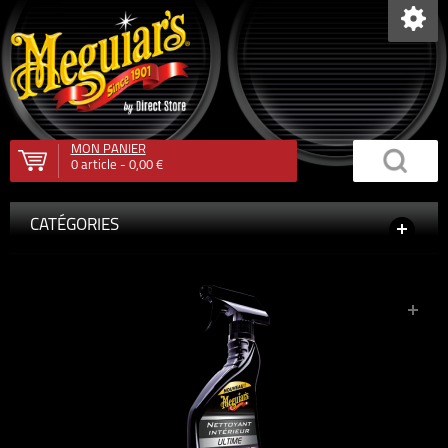
MON PANIER
0
article -
0,00 €
CATÉGORIES