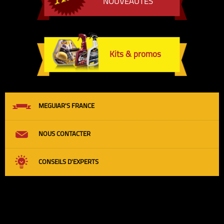
NOUVEAUTÉS
Kits & promos
MEGUIAR'S FRANCE
NOUS CONTACTER
CONSEILS D'EXPERTS