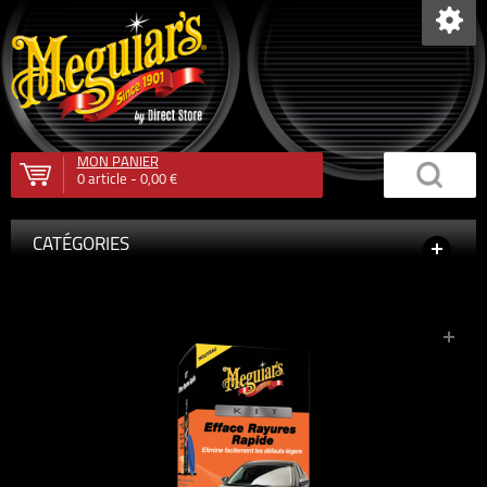
MON PANIER
0
article -
0,00 €
CATÉGORIES