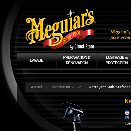
Meguiar's,
pour véhic
PRÉPARATION &
LUSTRAGE &
LAVAGE
RÉNOVATION
PROTECTION
Accueil
>
Entretien Int. & Ext.
>
Nettoyant Multi Surfaces
Ne
709