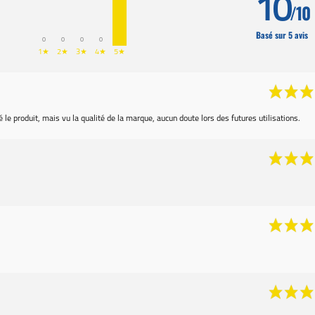
10
/10
Basé sur 5 avis
0
0
0
0
1★
2★
3★
4★
5★
isé le produit, mais vu la qualité de la marque, aucun doute lors des futures utilisations.