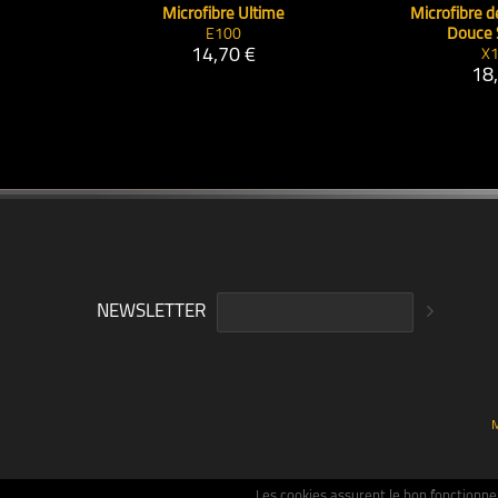
Microfibre Ultime
Microfibre de
E100
Douce
14,70 €
X
18
NEWSLETTER
M
Les cookies assurent le bon fonctionnem