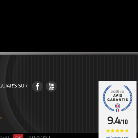
GUIAR'S SUR
on
9.4
/10
okies.
En savoir plus
BASÉ SUR 3454 AVIS