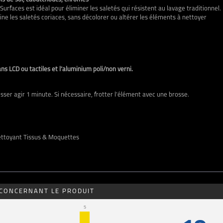
rfaces est idéal pour éliminer les saletés qui résistent au lavage traditionnel.
ine les saletés coriaces, sans décolorer ou altérer les éléments à nettoyer
rans LCD ou tactiles et l’aluminium poli/non verni.
isser agir 1 minute. Si nécessaire, frotter l’élément avec une brosse.
ettoyant Tissus & Moquettes
 CONCERNANT LE PRODUIT
5