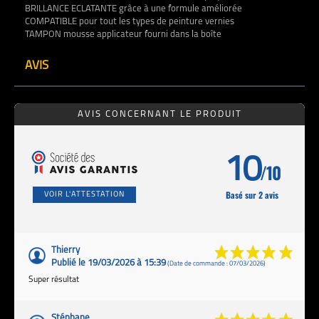
BRILLANCE ECLATANTE grâce à une formule améliorée
COMPATIBLE pour tout les types de peinture vernies
TAMPON mousse applicateur fourni dans la boîte
AVIS
AVIS CONCERNANT LE PRODUIT
10
/10
Basé sur 2 avis
VOIR L'ATTESTATION
Thierry
Publié le 19/03/2026 à 15:39
(Date de commande : 07/03/2026)
Super résultat
Stéphane