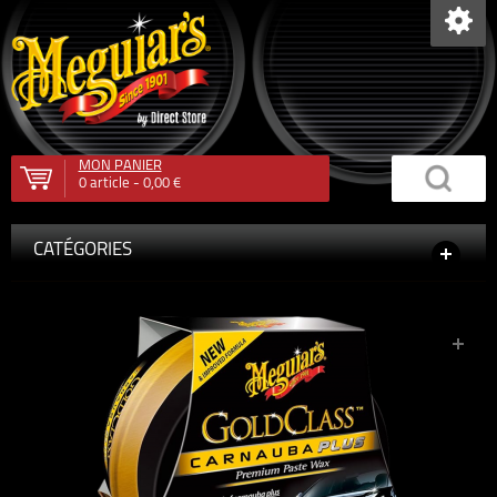
MON PANIER
0
article -
0,00 €
CATÉGORIES