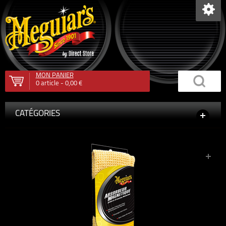
MON PANIER
0
article -
0,00 €
CATÉGORIES